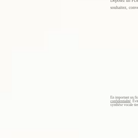
Déposez un PD
souhaitez, conve
En important un fi
confidentialité
. Évi
synthèse vocale tie