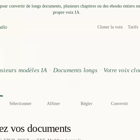
pour convertir de longs documents, plusieurs chapitres ou des ebooks entiers en
propre voix IA.
udio
Cloner la voix
Tarifs
ormez de longs documents en audi
usieurs modèles IA
·
Documents longs
·
Votre voix cl
Sélectionner
Affiner
Régler
Convertir
ez vos documents