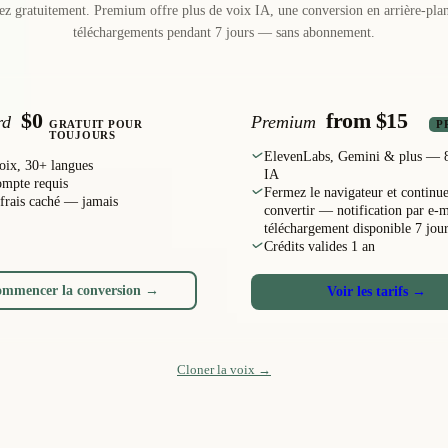
 gratuitement. Premium offre plus de voix IA, une conversion en arrière-plan 
téléchargements pendant 7 jours — sans abonnement.
$0
from $15
rd
Premium
GRATUIT POUR
P
TOUJOURS
ElevenLabs, Gemini & plus — 
oix, 30+ langues
IA
ompte requis
Fermez le navigateur et continue
frais caché — jamais
convertir — notification par e-m
téléchargement disponible 7 jou
Crédits valides 1 an
mmencer la conversion →
Voir les tarifs →
Cloner la voix
→