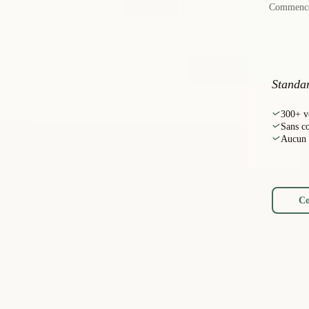
Commencez
Standa
300+ v
Sans c
Aucun 
Co