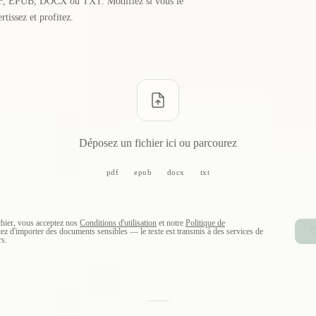
F, EPUB, DOCX ou TXT. Modifiez si vous le
rtissez et profitez.
Déposez un fichier ici ou parcourez
pdf
epub
docx
txt
chier, vous acceptez nos
Conditions d'utilisation
et notre
Politique de
C
tez d'importer des documents sensibles — le texte est transmis à des services de
rs.