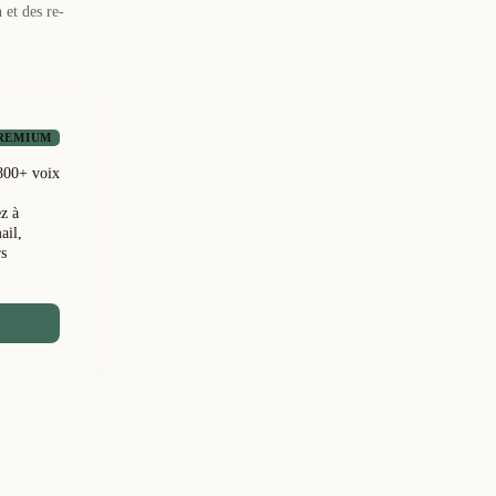
et des re-
REMIUM
800+ voix
z à
ail,
rs