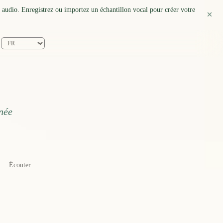
 audio. Enregistrez ou importez un échantillon vocal pour créer votre
o avec les meilleures voix IA — 
onée
Écouter