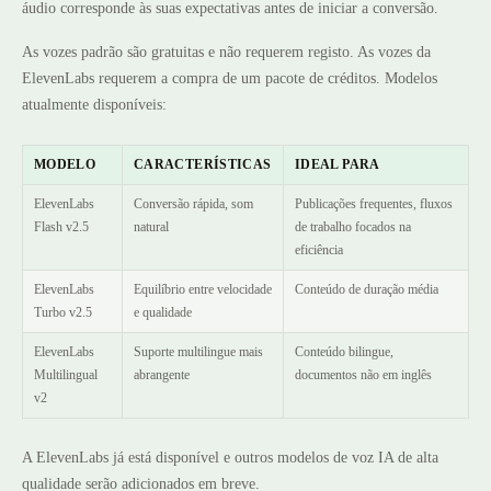
áudio corresponde às suas expectativas antes de iniciar a conversão.
As vozes padrão são gratuitas e não requerem registo. As vozes da
ElevenLabs requerem a compra de um pacote de créditos. Modelos
atualmente disponíveis:
MODELO
CARACTERÍSTICAS
IDEAL PARA
ElevenLabs
Conversão rápida, som
Publicações frequentes, fluxos
Flash v2.5
natural
de trabalho focados na
eficiência
ElevenLabs
Equilíbrio entre velocidade
Conteúdo de duração média
Turbo v2.5
e qualidade
ElevenLabs
Suporte multilingue mais
Conteúdo bilingue,
Multilingual
abrangente
documentos não em inglês
v2
A ElevenLabs já está disponível e outros modelos de voz IA de alta
qualidade serão adicionados em breve.