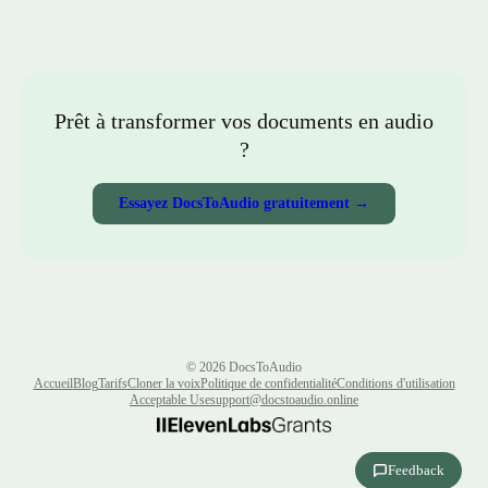
Prêt à transformer vos documents en audio
?
Essayez DocsToAudio gratuitement →
©
2026
DocsToAudio
Accueil
Blog
Tarifs
Cloner la voix
Politique de confidentialité
Conditions d'utilisation
Acceptable Use
support@docstoaudio.online
Feedback