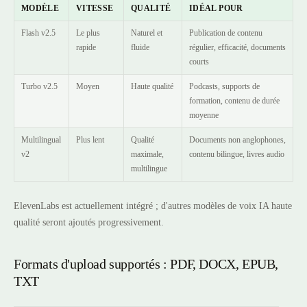
MODÈLE
VITESSE
QUALITÉ
IDÉAL POUR
Flash v2.5
Le plus
Naturel et
Publication de contenu
rapide
fluide
régulier, efficacité, documents
courts
Turbo v2.5
Moyen
Haute qualité
Podcasts, supports de
formation, contenu de durée
moyenne
Multilingual
Plus lent
Qualité
Documents non anglophones,
v2
maximale,
contenu bilingue, livres audio
multilingue
ElevenLabs est actuellement intégré ; d'autres modèles de voix IA haute
qualité seront ajoutés progressivement.
Formats d'upload supportés : PDF, DOCX, EPUB,
TXT