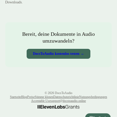
Downloads.
Bereit, deine Dokumente in Audio
umzuwandeln?
DocsToAudio kostenlos testen →
©
2026
DocsToAudio
Startseite
Blog
Preise
Stimme klonen
Datenschutzrichtlinie
Nutzungsbedingungen
Acceptable Use
support@docstoaudio.online