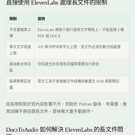
直接使用 ElevenLabs 處理長文件的限制
限制
說明
不支援檔案上
ElevenLabs 網頁介面只接受文字框貼上，不能直接上傳
傳
PDF 或 DOCX
單次文字長度
API 單次呼叫有字元上限，長文件必須手動分段處理
上限
無自動合併功
分段產生的多個音訊檔案需要自行拼合
能
無章節標記支
官方工具不會根據文件結構自動產生 M4B 章節標記
援
這些限制對於短內容影響不大，但對於 Podcast 腳本、有聲書、教
育訓練手冊這類長文件，意味著大量手動操作。
DocsToAudio 如何解決 ElevenLabs 的長文件問