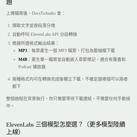
題
上傳檔案後，DocsToAudio 會：
擷取文字並按段落分塊
自動呼叫 ElevenLabs API 分段轉換
根據所選格式輸出結果：
MP3
：每章產生一個 MP3 檔案，打包為壓縮檔下載
M4B
：產生單一檔案並自動嵌入章節標記，適合有聲書和
Podcast 播放器
兩種格式均可在轉換完成後獨立下載，不確定選哪個可以兩者
都下
整個過程在背景執行，你只需要等待下載連結，不需要任何手動操
作。
ElevenLabs 三個模型怎麼選？（更多模型陸續
上線）