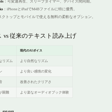
ts
：可変速再生、スリープタイマー、デバイス間同期。
ks
：iPhoneとiPadでM4Bファイルに特に優秀。
スクトップとモバイルで使える無料の柔軟なオプション。
ス vs 従来のテキスト読み上げ
現代のAIボイス
なリズム
より自然なリズム
ン
より良い感情の変化
音
改善されたクリアさ
が困難
より楽なオーディオブック体験