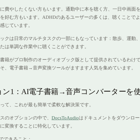
に費やしたくない方もいます。通勤中に本を聴く方、一日中画面
を好む方もいます。ADHDのあるユーザーの多くは、聴くことで
感じています。
ックは日常のマルチタスクの一部にもなっています：散歩、運動
たは単調な作業中に聴くことができます。
書籍がプロ制作のオーディオブック版として提供されているわけ
そ、電子書籍→音声変換ツールがますます人気を集めています。
ョン1：AI電子書籍→音声コンバーターを
って、これが最も簡単で柔軟な解決策です。
スのオプションの中で、
DocsToAudio
はドキュメントをダウンロー
に変換することに特化しています。
dioでできること：