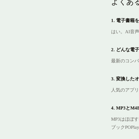
よくあ
1. 電子書
はい。AI音
2. どんな
最新のコンバ
3. 変換し
人気のアプリには
4. MP3と
MP3はほぼ
ブックPOPl