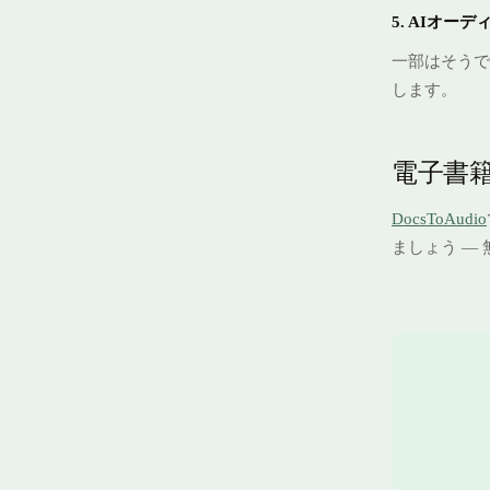
5. AIオ
一部はそうで
します。
電子書
DocsToAudio
ましょう —