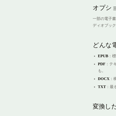
オプシ
一部の電子書籍
ディオブック
どんな
EPUB
：標
PDF
：テ
も。
DOCX
：
TXT
：最
変換し