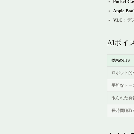
Pocket Cas
Apple Boo
VLC
：デ
AIボイ
従来のTTS
ロボット的
平坦なトー
限られた発
長時間聴取