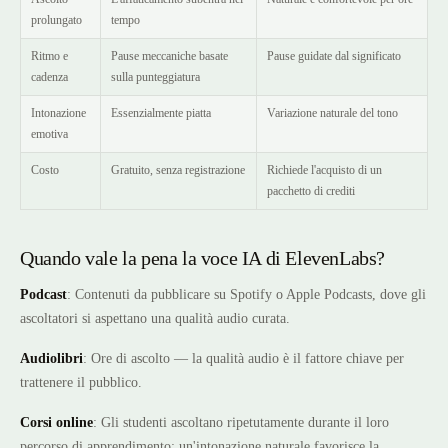
prolungato
tempo
Ritmo e
Pause meccaniche basate
Pause guidate dal significato
cadenza
sulla punteggiatura
Intonazione
Essenzialmente piatta
Variazione naturale del tono
emotiva
Costo
Gratuito, senza registrazione
Richiede l'acquisto di un
pacchetto di crediti
Quando vale la pena la voce IA di ElevenLabs?
Podcast
: Contenuti da pubblicare su Spotify o Apple Podcasts, dove gli
ascoltatori si aspettano una qualità audio curata.
Audiolibri
: Ore di ascolto — la qualità audio è il fattore chiave per
trattenere il pubblico.
Corsi online
: Gli studenti ascoltano ripetutamente durante il loro
percorso di apprendimento; un'intonazione naturale favorisce la