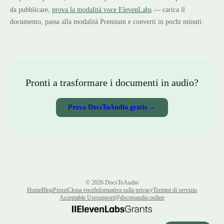
da pubblicare,
prova la modalità voce ElevenLabs
— carica il
documento, passa alla modalità Premium e converti in pochi minuti.
Pronti a trasformare i documenti in audio?
Prova DocsToAudio gratis →
©
2026
DocsToAudio
Home
Blog
Prezzi
Clona voce
Informativa sulla privacy
Termini di servizio
Acceptable Use
support@docstoaudio.online